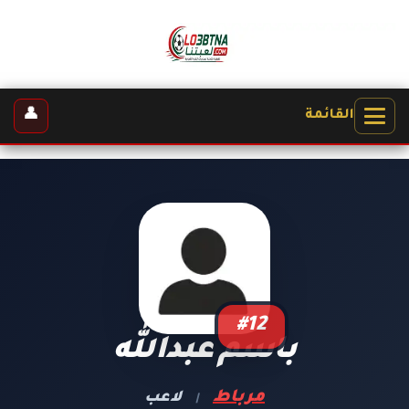
👤
القائمة
#12
باسم عبدالله
مرباط
لاعب
|