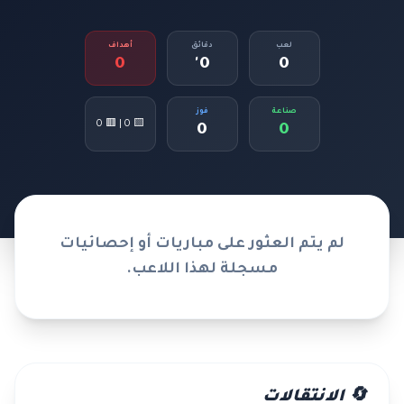
لعب
دقائق
أهداف
0
0'
0
صناعة
فوز
🟨 0 | 🟥 0
0
0
لم يتم العثور على مباريات أو إحصائيات
مسجلة لهذا اللاعب.
🔄 الانتقالات