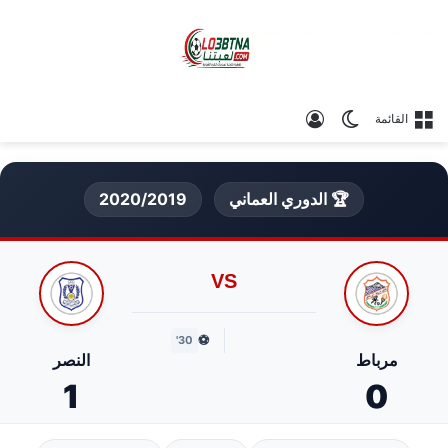
الوضع المظلم
تسجيل الدخول
القائمة
🏆 الدوري العماني
2020/2019
VS
⚽
30'
مرباط
النصر
1
0