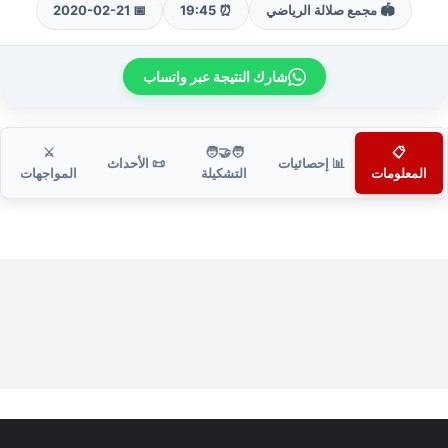
🏟️ مجمع صلالة الرياضي
⏰ 19:45
📅 2020-02-21
شارك النتيجة عبر واتساب
⚔️
🧑‍🤝‍🧑
📋
📊 إحصائيات
📜 الأحداث
المعلومات
التشكيلة
المواجهات