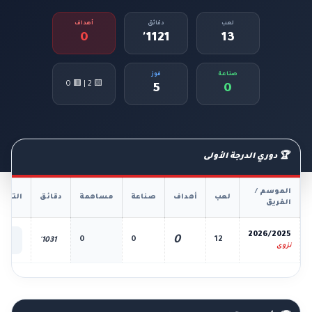
لعب
دقائق
أهداف
0
1121'
13
صناعة
فوز
🟨 2 | 🟥 0
5
0
🏆 دوري الدرجة الأولى
الموسم /
لعب
أهداف
صناعة
مساهمة
دقائق
التفا
الفريق
📊
2026/2025
0
0
0
12
1031'
الك
نزوى