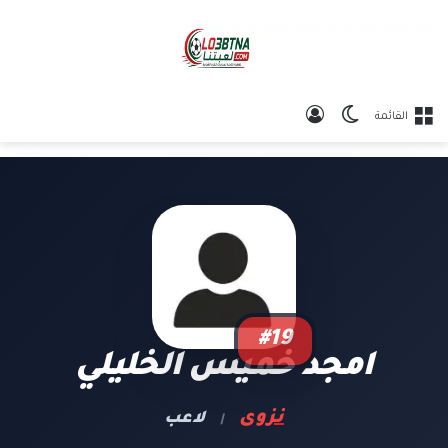
الوضع المظلم
تسجيل الدخول
القائمة
#19
امجد خميس الخليلي
نزوى
لاعب
|