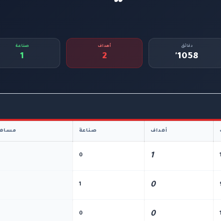
دقائق
أهداف
صناعة
1
2
1058'
أهداف
صناعة
مساهم
1
0
0
1
0
0