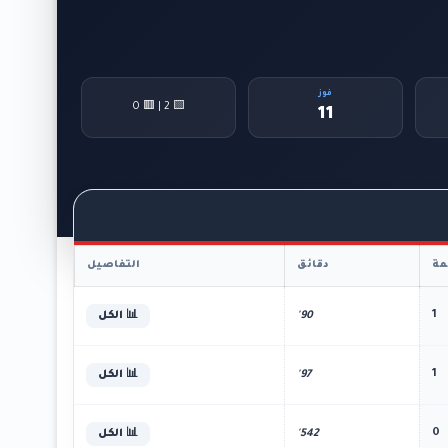
فوز
🟨 2 | 🟥 0
11
ة
دقائق
التفاصيل
1
90'
📊 الكل
1
97'
📊 الكل
0
542'
📊 الكل