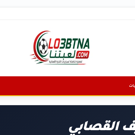
ات
 القصابي