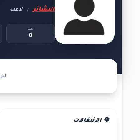
البشائر
لاعب
|
لعب
0
لم 
🔄 الانتقالات