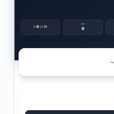
فوز
🟨 0 | 🟥 0
0
ب.