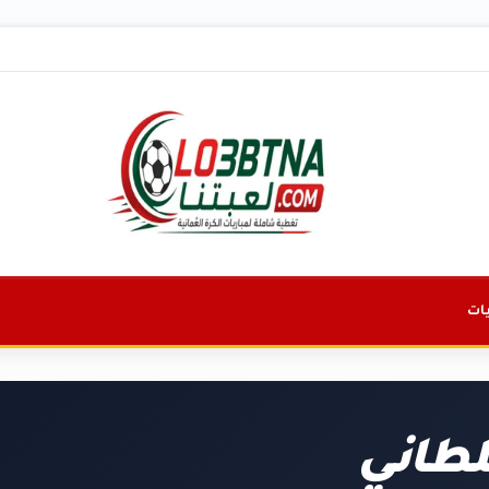
ات
لطاني