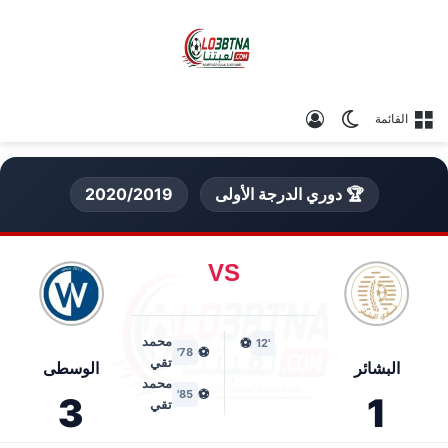
الوضع المظلم
تسجيل الدخول
القائمة
🏆 دوري الدرجة الأولى
2020/2019
VS
محمد
⚽
'12
⚽
78'
تقي
البشائر
الوسطى
محمد
⚽
85'
3
1
تقي