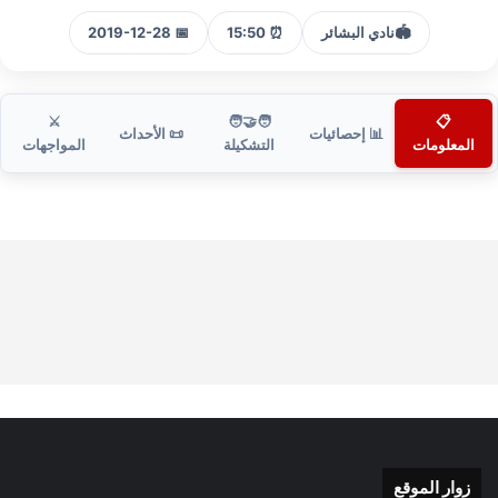
🏟️
نادي البشائر
⏰ 15:50
📅 2019-12-28
⚔️
🧑‍🤝‍🧑
📋
📊 إحصائيات
📜 الأحداث
المعلومات
التشكيلة
المواجهات
زوار الموقع