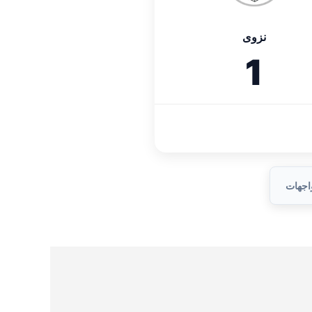
نزوى
1
واجهات