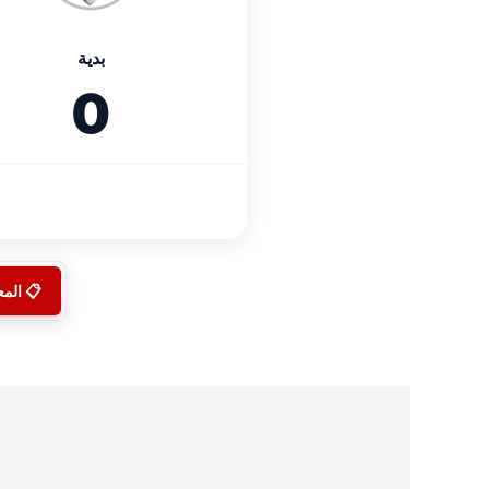
بدية
0
📋 الم