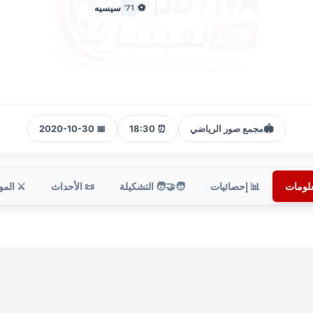
⚽
سيسيه
71'
🏟️
مجمع صور الرياضي
⏰ 18:30
📅 2020-10-30
علومات
📊 إحصائيات
🧑‍🤝‍🧑 التشكيلة
📜 الأحداث
⚔️ الم