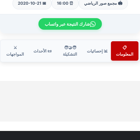
🏟️ مجمع صور الرياضي
⏰ 16:00
📅 2020-10-21
شارك النتيجة عبر واتساب
⚔️
🧑‍🤝‍🧑
📋
📊 إحصائيات
📜 الأحداث
المعلومات
التشكيلة
المواجهات