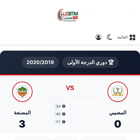
الوضع المظلم
تسجيل الدخول
القائمة
🏆 دوري الدرجة الأولى
2020/2019
VS
⚽
34'
المضيبي
المصنعة
⚽
45'
3
0
⚽
77'