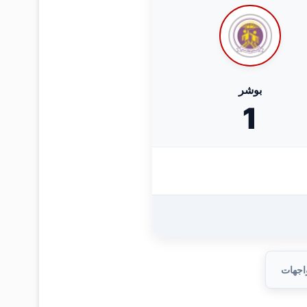
بوشر
1
واجهات