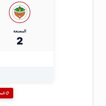
المصنعة
2
📋 الم