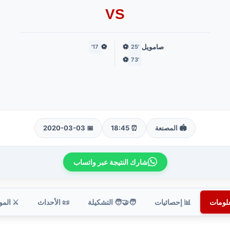
VS
صامويل
⚽
⚽
17'
'25
⚽
'73
🏟️ المصنعة
⏰ 18:45
📅 2020-03-03
شارك النتيجة عبر واتساب
علومات
📊 إحصائيات
🧑‍🤝‍🧑 التشكيلة
📜 الأحداث
⚔️ الم