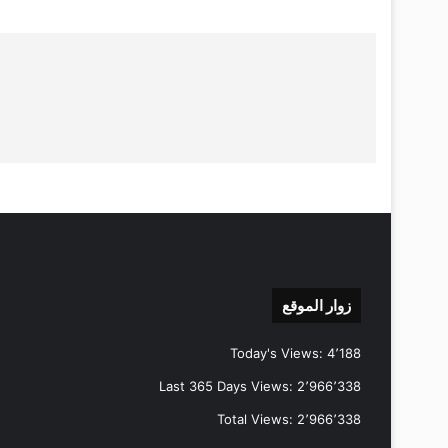
زوار الموقع
Today's Views:
4٬188
Last 365 Days Views:
2٬966٬338
Total Views:
2٬966٬338