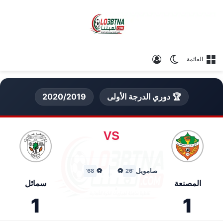
الوضع المظلم
تسجيل الدخول
القائمة
🏆 دوري الدرجة الأولى
2020/2019
VS
صامويل
⚽
⚽
68'
'26
المصنعة
سمائل
1
1