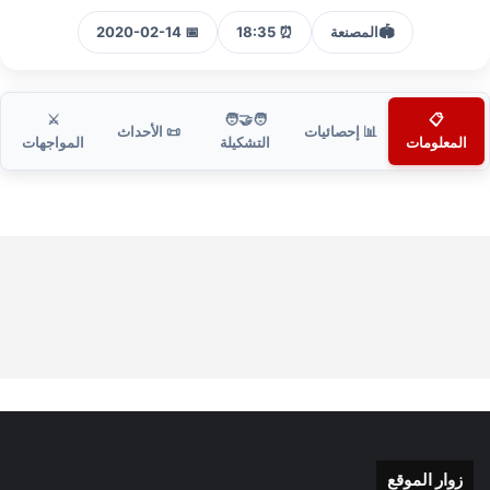
🏟️
المصنعة
⏰ 18:35
📅 2020-02-14
⚔️
🧑‍🤝‍🧑
📋
📊 إحصائيات
📜 الأحداث
المعلومات
التشكيلة
المواجهات
زوار الموقع