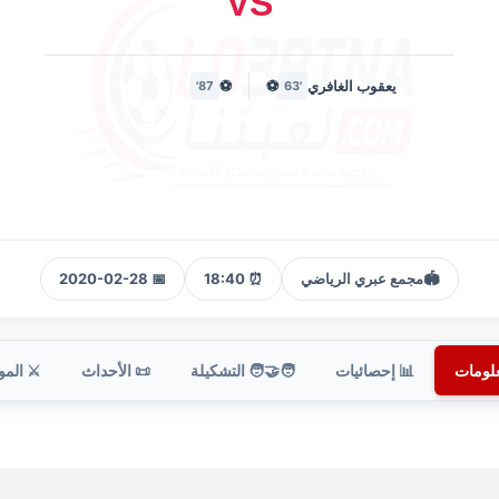
VS
يعقوب الغافري
⚽
⚽
87'
'63
🏟️
مجمع عبري الرياضي
⏰ 18:40
📅 2020-02-28
علومات
📊 إحصائيات
🧑‍🤝‍🧑 التشكيلة
📜 الأحداث
⚔️ الم