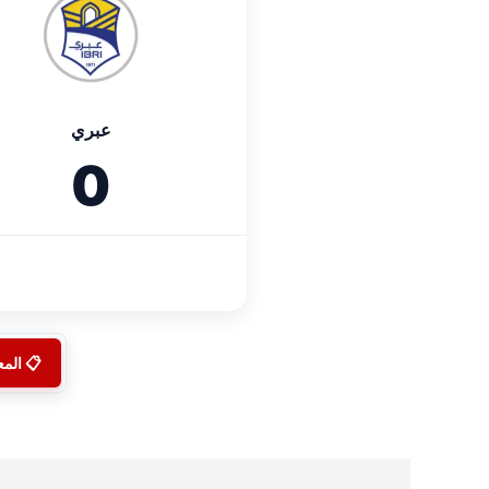
عبري
0
📋 الم