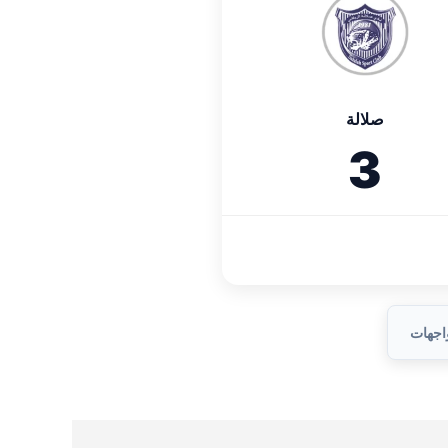
صلالة
3
واجهات