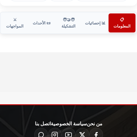
⚔️
🧑‍🤝‍🧑
📋
📊 إحصائيات
📜 الأحداث
المعلومات
التشكيلة
المواجهات
من نحن
سياسة الخصوصية
اتصل بنا