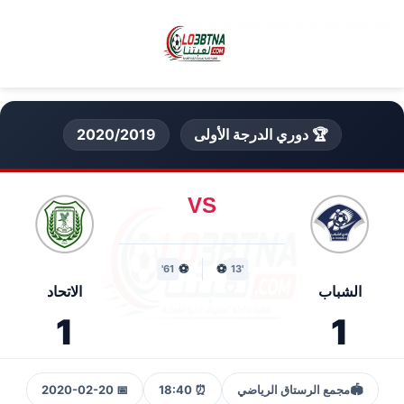
🏆 دوري الدرجة الأولى
2020/2019
VS
⚽
⚽
61'
'13
الشباب
الاتحاد
1
1
🏟️
مجمع الرستاق الرياضي
⏰ 18:40
📅 2020-02-20