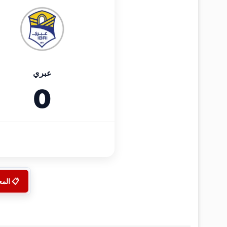
عبري
0
📋 الم