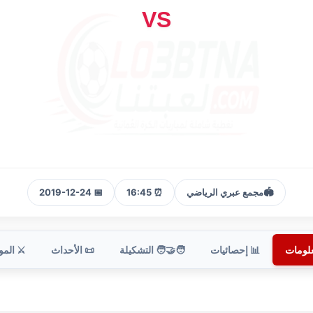
VS
🏟️
مجمع عبري الرياضي
⏰ 16:45
📅 2019-12-24
علومات
📊 إحصائيات
🧑‍🤝‍🧑 التشكيلة
📜 الأحداث
⚔️ الم