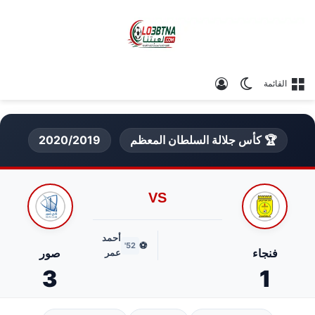
الوضع المظلم
تسجيل الدخول
القائمة
🏆 كأس جلالة السلطان المعظم
2020/2019
VS
أحمد
⚽
52'
فنجاء
صور
عمر
3
1