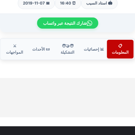
🏟️ استاد السيب
⏰ 16:40
📅 2019-11-07
شارك النتيجة عبر واتساب
⚔️
🧑‍🤝‍🧑
📋
📊 إحصائيات
📜 الأحداث
المعلومات
التشكيلة
المواجهات