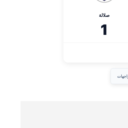
صلالة
1
واجهات