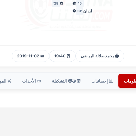
⚽
⚽
28'
'45
ايدان
⚽
'61
🏟️
مجمع صلالة الرياضي
⏰ 19:40
📅 2019-11-02
علومات
📊 إحصائيات
🧑‍🤝‍🧑 التشكيلة
📜 الأحداث
⚔️ الم