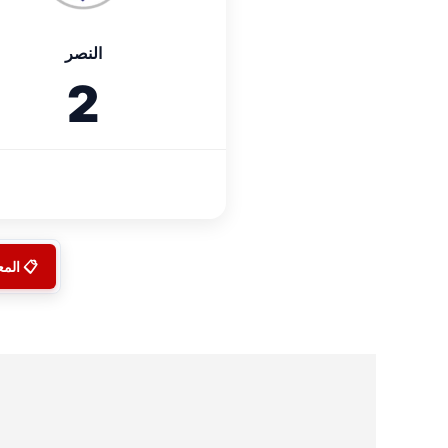
النصر
2
📋 الم