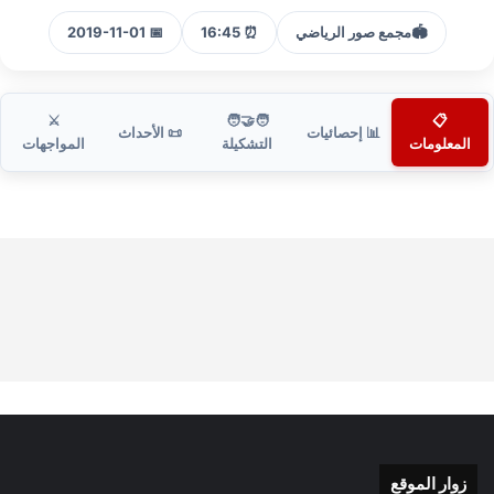
🏟️
مجمع صور الرياضي
⏰ 16:45
📅 2019-11-01
⚔️
🧑‍🤝‍🧑
📋
📊 إحصائيات
📜 الأحداث
المعلومات
التشكيلة
المواجهات
زوار الموقع