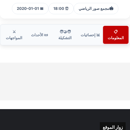
🏟️
مجمع صور الرياضي
⏰ 18:00
📅 2020-01-01
⚔️
🧑‍🤝‍🧑
📋
📊 إحصائيات
📜 الأحداث
المعلومات
التشكيلة
المواجهات
زوار الموقع