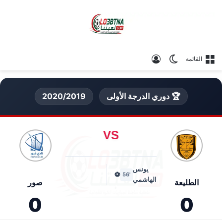
الوضع المظلم
تسجيل الدخول
القائمة
🏆 دوري الدرجة الأولى
2020/2019
VS
يونس
⚽
'56
الهاشمي
الطليعة
صور
0
0