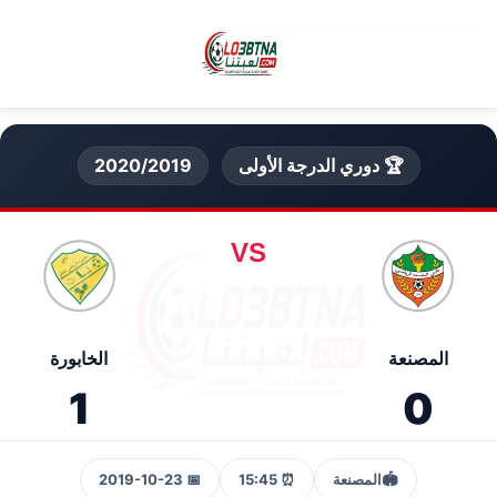
🏆 دوري الدرجة الأولى
2020/2019
VS
المصنعة
الخابورة
1
0
🏟️
المصنعة
⏰ 15:45
📅 2019-10-23