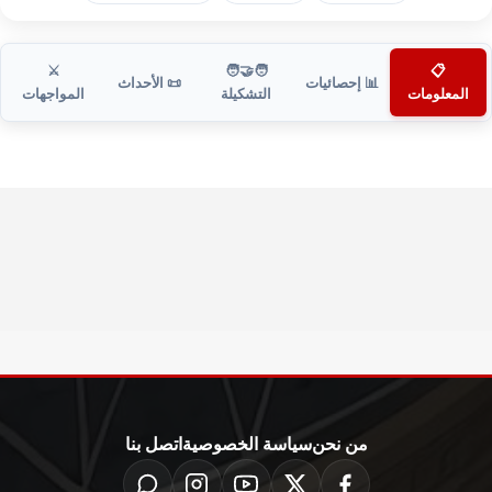
⚔️
🧑‍🤝‍🧑
📋
📊 إحصائيات
📜 الأحداث
المعلومات
التشكيلة
المواجهات
من نحن
سياسة الخصوصية
اتصل بنا