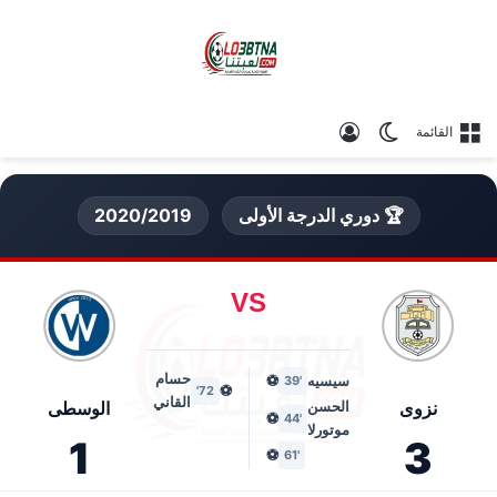
الوضع المظلم
تسجيل الدخول
القائمة
🏆 دوري الدرجة الأولى
2020/2019
VS
حسام
سيسيه
⚽
'39
⚽
72'
القاني
نزوى
الحسن
الوسطى
⚽
'44
موتورلا
1
3
⚽
'61