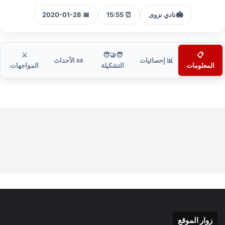
🏟️
نادي نزوى
⏰ 15:55
📅 2020-01-28
⚔️
🧑‍🤝‍🧑
📋
📊 إحصائيات
📜 الأحداث
المعلومات
التشكيلة
المواجهات
زوار الموقع