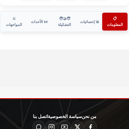
⚔️
🧑‍🤝‍🧑
📋
📊 إحصائيات
📜 الأحداث
المعلومات
التشكيلة
المواجهات
من نحن
سياسة الخصوصية
اتصل بنا