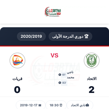
🏆 دوري الدرجة الأولى
2020/2019
VS
ناجي
⚽
'61
محمد
الاتحاد
قريات
⚽
'83
0
2
🏟️
نادي الاتحاد
⏰ 18:30
📅 2019-12-17