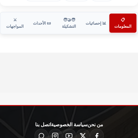
⚔️
🧑‍🤝‍🧑
📋
📊 إحصائيات
📜 الأحداث
المعلومات
التشكيلة
المواجهات
من نحن
سياسة الخصوصية
اتصل بنا