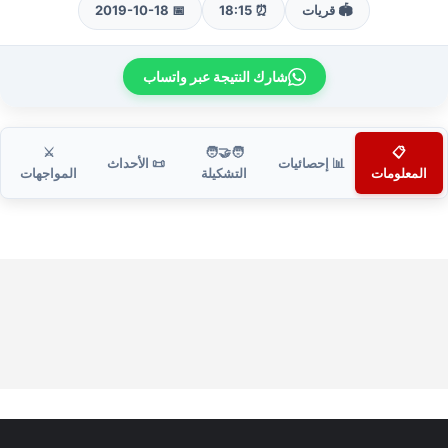
🏟️ قريات
⏰ 18:15
📅 2019-10-18
شارك النتيجة عبر واتساب
⚔️
🧑‍🤝‍🧑
📋
📊 إحصائيات
📜 الأحداث
المعلومات
التشكيلة
المواجهات