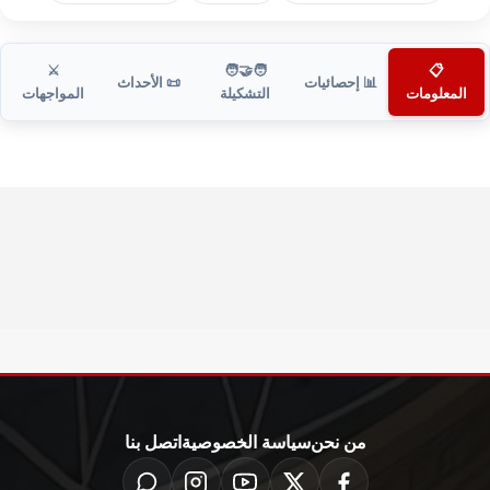
⚔️
🧑‍🤝‍🧑
📋
📊 إحصائيات
📜 الأحداث
المعلومات
التشكيلة
المواجهات
من نحن
سياسة الخصوصية
اتصل بنا