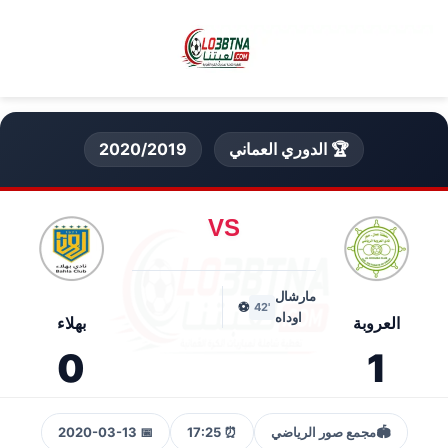
🏆 الدوري العماني
2020/2019
VS
مارشال
⚽
'42
اوداه
العروبة
بهلاء
0
1
🏟️
مجمع صور الرياضي
⏰ 17:25
📅 2020-03-13