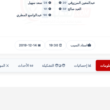
عبدالمعين المرزوقي
⚽
⚽
سعد سهيل
28'
'20
العبد صالح
⚽
⚽
61'
'58
⚽
عبدالواسع المطري
90'
🏟️
استاد السيب
⏰ 19:30
📅 2019-12-14
علومات
📊 إحصائيات
🧑‍🤝‍🧑 التشكيلة
📜 الأحداث
⚔️ الم