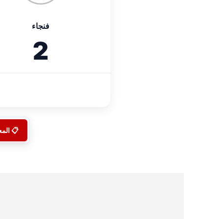
فنجاء
2
📋 الم