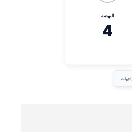
النهضة
4
واجهات