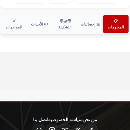
⚔️
🧑‍🤝‍🧑
📋
📊 إحصائيات
📜 الأحداث
المعلومات
التشكيلة
المواجهات
من نحن
سياسة الخصوصية
اتصل بنا