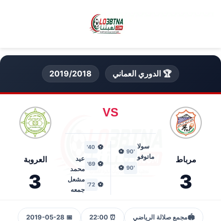
🏆 الدوري العماني
2019/2018
VS
سولا
⚽
40'
⚽
'90
ماتوفو
مرباط
عيد
العروبة
⚽
69'
⚽
'90
محمد
3
3
مشعل
⚽
72'
جمعه
🏟️
مجمع صلالة الرياضي
⏰ 22:00
📅 2019-05-28