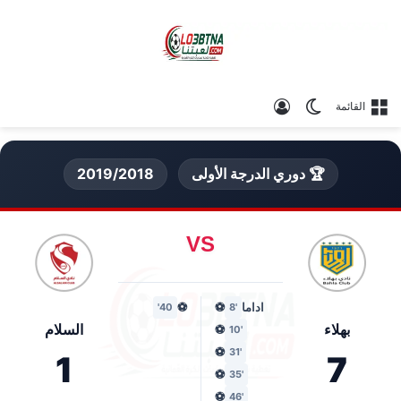
الوضع المظلم
تسجيل الدخول
القائمة
🏆 دوري الدرجة الأولى
2019/2018
VS
اداما
⚽
⚽
40'
'8
بهلاء
السلام
⚽
'10
⚽
'31
1
7
⚽
'35
⚽
'46