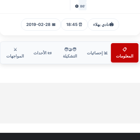
⚽
'86
🏟️
نادي بهلاء
⏰ 18:45
📅 2019-02-28
⚔️
🧑‍🤝‍🧑
📋
📊 إحصائيات
📜 الأحداث
المعلومات
التشكيلة
المواجهات