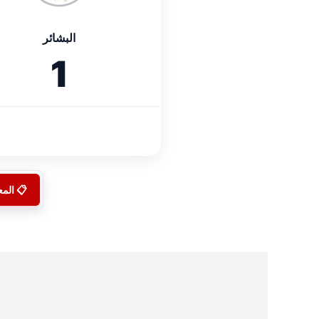
البشائر
1
📋 الم