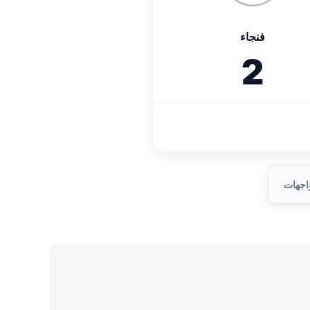
فنجاء
2
واجهات