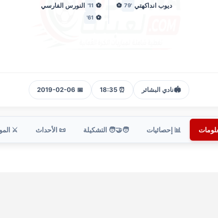
ديوب انداكهتي
⚽
⚽
النورس الفارسي
11'
'79
⚽
61'
🏟️
نادي البشائر
⏰ 18:35
📅 2019-02-06
علومات
📊 إحصائيات
🧑‍🤝‍🧑 التشكيلة
📜 الأحداث
⚔️ الم