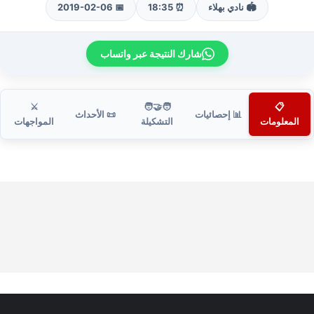
🏟️ نادي بهلاء
⏰ 18:35
📅 2019-02-06
شارك النتيجة عبر واتساب
⚔️
🧑‍🤝‍🧑
📋
📊 إحصائيات
📜 الأحداث
المعلومات
التشكيلة
المواجهات