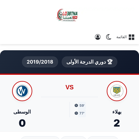
الوضع المظلم
تسجيل الدخول
القائمة
🏆 دوري الدرجة الأولى
2019/2018
VS
⚽
'59
بهلاء
الوسطى
⚽
'77
0
2