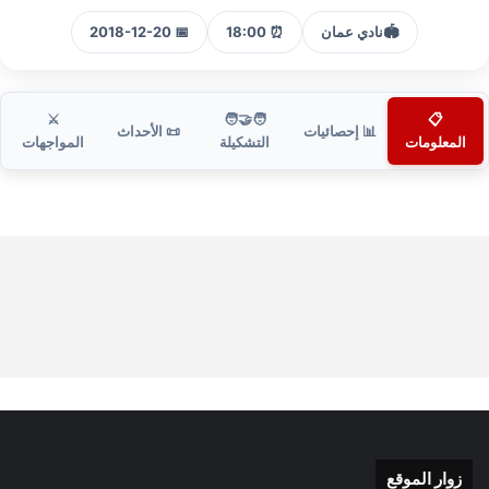
🏟️
نادي عمان
⏰ 18:00
📅 2018-12-20
⚔️
🧑‍🤝‍🧑
📋
📊 إحصائيات
📜 الأحداث
المعلومات
التشكيلة
المواجهات
زوار الموقع