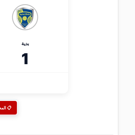
بدية
1
📋 الم