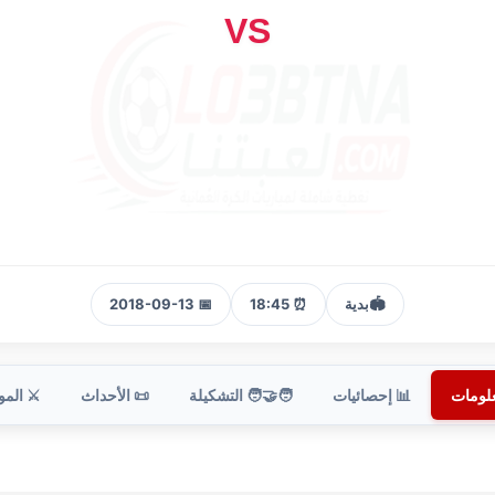
VS
🏟️
بدية
⏰ 18:45
📅 2018-09-13
علومات
📊 إحصائيات
🧑‍🤝‍🧑 التشكيلة
📜 الأحداث
⚔️ الم