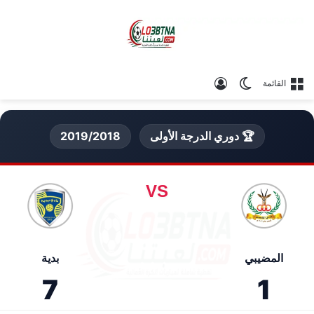
الوضع المظلم
تسجيل الدخول
القائمة
🏆 دوري الدرجة الأولى
2019/2018
VS
المضيبي
بدية
7
1