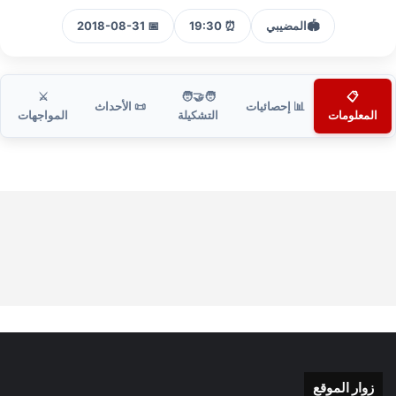
🏟️
المضيبي
⏰ 19:30
📅 2018-08-31
⚔️
🧑‍🤝‍🧑
📋
📊 إحصائيات
📜 الأحداث
المعلومات
التشكيلة
المواجهات
زوار الموقع