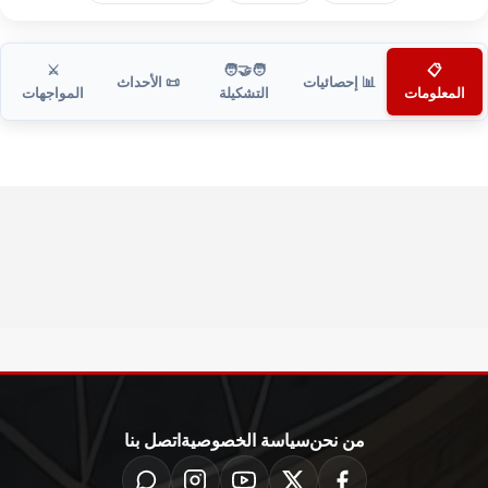
⚔️
🧑‍🤝‍🧑
📋
📊 إحصائيات
📜 الأحداث
المعلومات
التشكيلة
المواجهات
من نحن
سياسة الخصوصية
اتصل بنا