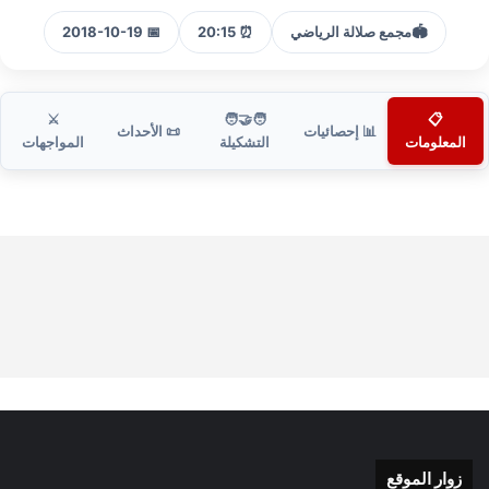
🏟️
مجمع صلالة الرياضي
⏰ 20:15
📅 2018-10-19
⚔️
🧑‍🤝‍🧑
📋
📊 إحصائيات
📜 الأحداث
المعلومات
التشكيلة
المواجهات
زوار الموقع