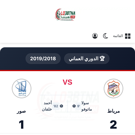
الوضع المظلم
تسجيل الدخول
القائمة
🏆 الدوري العماني
2019/2018
VS
سولا
أحمد
⚽
⚽
82'
'9
ماتوفو
خلفان
مرباط
صور
1
2