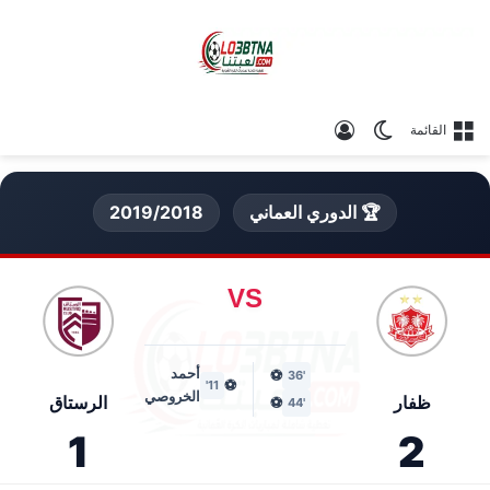
الوضع المظلم
تسجيل الدخول
القائمة
🏆 الدوري العماني
2019/2018
VS
أحمد
⚽
'36
⚽
11'
الخروصي
ظفار
الرستاق
⚽
'44
1
2