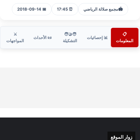
🏟️
مجمع صلالة الرياضي
⏰ 17:45
📅 2018-09-14
⚔️
🧑‍🤝‍🧑
📋
📊 إحصائيات
📜 الأحداث
المعلومات
التشكيلة
المواجهات
زوار الموقع