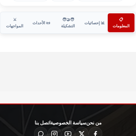
⚔️
🧑‍🤝‍🧑
📋
📊 إحصائيات
📜 الأحداث
المعلومات
التشكيلة
المواجهات
من نحن
سياسة الخصوصية
اتصل بنا