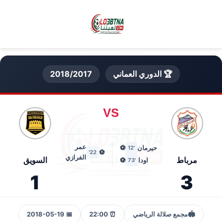
🏆 الدوري العماني
2018/2017
VS
عمر
حيرمان
⚽
'12
⚽
22'
الفرازي
مرباط
السويق
اودا
⚽
'73
1
3
🏟️
مجمع صلالة الرياضي
⏰ 22:00
📅 2018-05-19