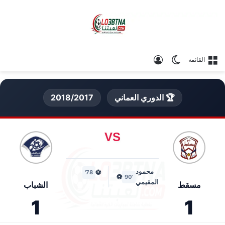
الوضع المظلم
تسجيل الدخول
القائمة
🏆 الدوري العماني
2018/2017
VS
محمود
⚽
78'
⚽
'90
المقيمي
مسقط
الشباب
1
1