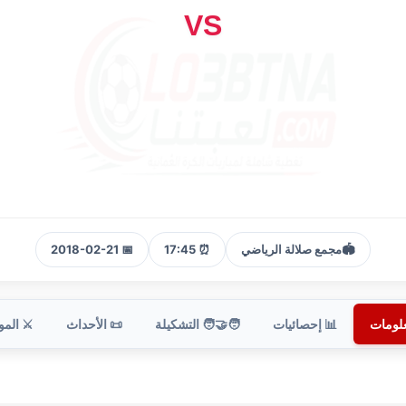
VS
🏟️
مجمع صلالة الرياضي
⏰ 17:45
📅 2018-02-21
علومات
📊 إحصائيات
🧑‍🤝‍🧑 التشكيلة
📜 الأحداث
⚔️ الم