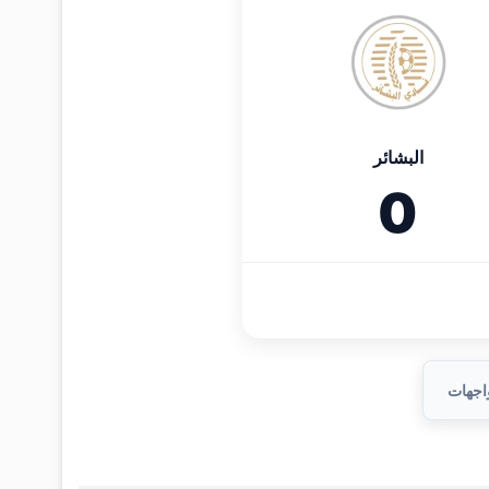
البشائر
0
واجهات