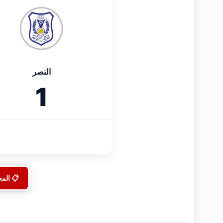
النصر
1
📋 الم