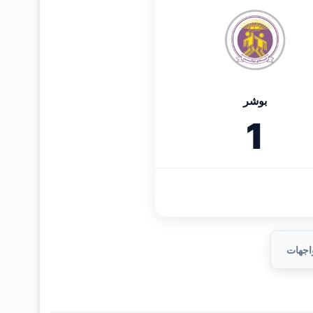
بوشر
1
واجهات