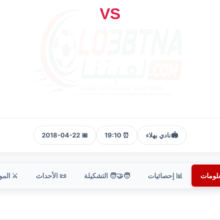
VS
🏟️
نادي بهلاء
⏰ 19:10
📅 2018-04-22
علومات
📊 إحصائيات
🧑‍🤝‍🧑 التشكيلة
📜 الأحداث
⚔️ الم