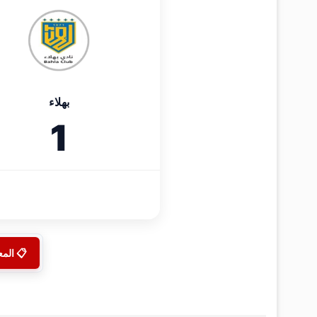
بهلاء
1
📋 الم