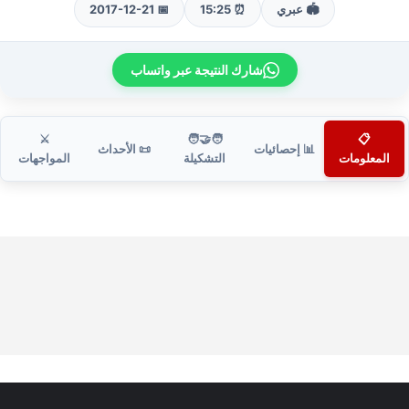
🏟️ عبري
⏰ 15:25
📅 2017-12-21
شارك النتيجة عبر واتساب
⚔️
🧑‍🤝‍🧑
📋
📊 إحصائيات
📜 الأحداث
المعلومات
التشكيلة
المواجهات