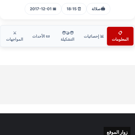
🏟️
صلالة
⏰ 18:15
📅 2017-12-01
⚔️
🧑‍🤝‍🧑
📋
📊 إحصائيات
📜 الأحداث
المعلومات
التشكيلة
المواجهات
زوار الموقع