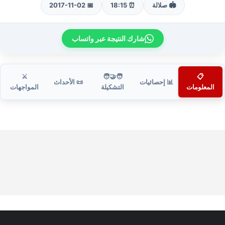
🏟️ صلالة
⏰ 18:15
📅 2017-11-02
شارك النتيجة عبر واتساب
⚔️
🧑‍🤝‍🧑
📋
📊 إحصائيات
📜 الأحداث
المعلومات
التشكيلة
المواجهات