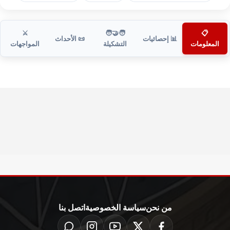
⚔️
🧑‍🤝‍🧑
📋
📊 إحصائيات
📜 الأحداث
المعلومات
التشكيلة
المواجهات
من نحن
سياسة الخصوصية
اتصل بنا