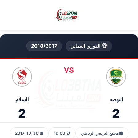
🏆 الدوري العماني
2018/2017
VS
النهضة
السلام
2
2
🏟️
مجمع البريمي الرياضي
⏰ 19:00
📅 2017-10-30