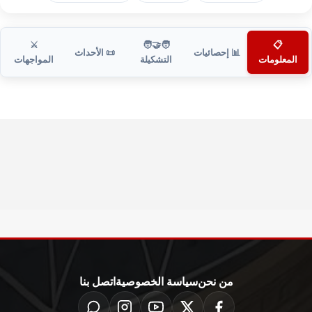
⚔️
🧑‍🤝‍🧑
📋
📊 إحصائيات
📜 الأحداث
المعلومات
التشكيلة
المواجهات
من نحن
سياسة الخصوصية
اتصل بنا