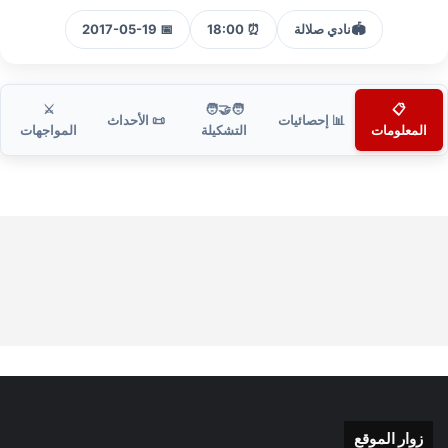
🏟️
نادي صلالة
⏰ 18:00
📅 2017-05-19
⚔️
🧑‍🤝‍🧑
📋
📊 إحصائيات
📜 الأحداث
المعلومات
التشكيلة
المواجهات
زوار الموقع