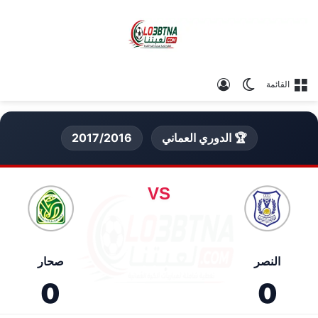
الوضع المظلم
تسجيل الدخول
القائمة
🏆 الدوري العماني
2017/2016
VS
النصر
صحار
0
0