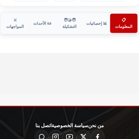
⚔️
🧑‍🤝‍🧑
📋
📊 إحصائيات
📜 الأحداث
المعلومات
التشكيلة
المواجهات
من نحن
سياسة الخصوصية
اتصل بنا