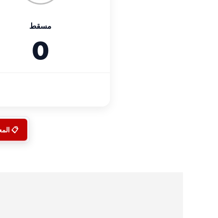
مسقط
0
📋 الم