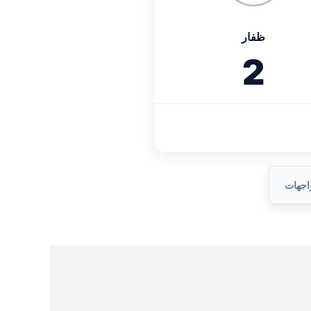
ظفار
2
واجهات