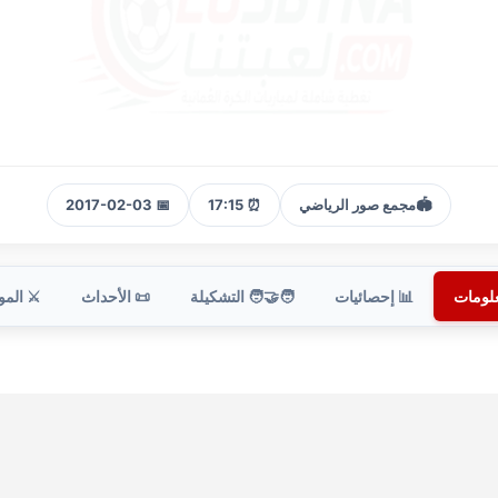
🏟️
مجمع صور الرياضي
⏰ 17:15
📅 2017-02-03
علومات
📊 إحصائيات
🧑‍🤝‍🧑 التشكيلة
📜 الأحداث
⚔️ الم