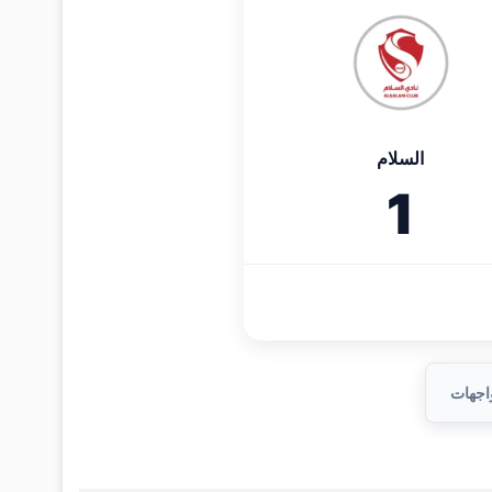
السلام
1
واجهات