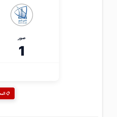
صور
1
📋 الم