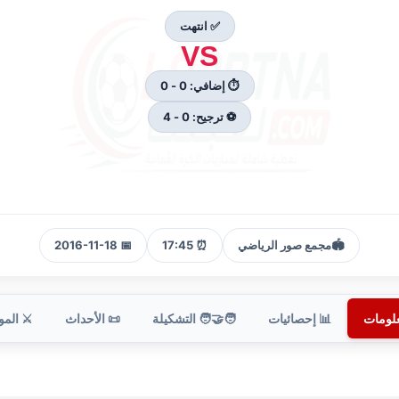
✅ انتهت
VS
⏱ إضافي: 0 - 0
⚽ ترجيح: 0 - 4
🏟️
مجمع صور الرياضي
⏰ 17:45
📅 2016-11-18
علومات
📊 إحصائيات
🧑‍🤝‍🧑 التشكيلة
📜 الأحداث
⚔️ الم