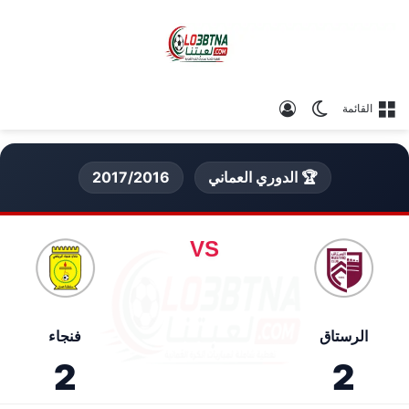
الوضع المظلم
تسجيل الدخول
القائمة
🏆 الدوري العماني
2017/2016
VS
الرستاق
فنجاء
2
2