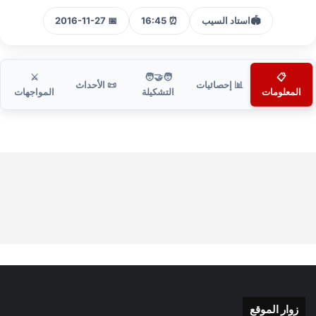
🏟️
استاد السيب
⏰ 16:45
📅 2016-11-27
⚔️
🧑‍🤝‍🧑
📋
📊 إحصائيات
📜 الأحداث
المعلومات
التشكيلة
المواجهات
زوار الموقع