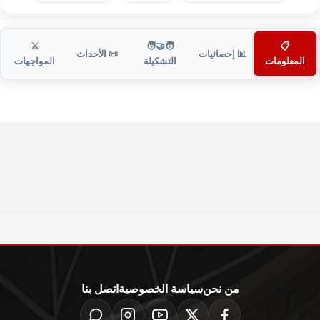
⚔️
🧑‍🤝‍🧑
📋
📊 إحصائيات
📜 الأحداث
المعلومات
التشكيلة
المواجهات
من نحن
سياسة الخصوصية
اتصل بنا