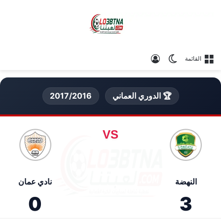
الوضع المظلم
تسجيل الدخول
القائمة
🏆 الدوري العماني
2017/2016
VS
النهضة
نادي عمان
0
3