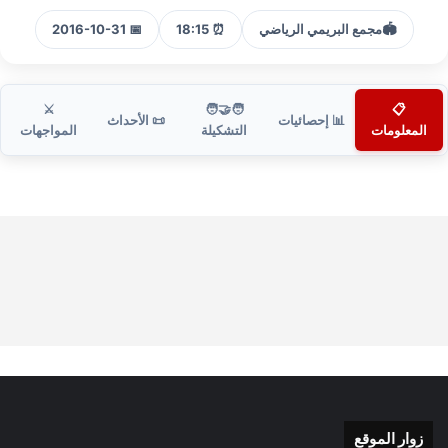
🏟️
مجمع البريمي الرياضي
⏰ 18:15
📅 2016-10-31
⚔️
🧑‍🤝‍🧑
📋
📊 إحصائيات
📜 الأحداث
المعلومات
التشكيلة
المواجهات
زوار الموقع